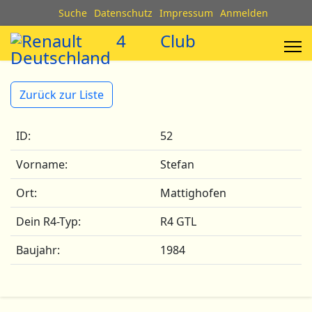
Suche
Datenschutz
Impressum
Anmelden
Zurück zur Liste
ID:
52
Vorname:
Stefan
Ort:
Mattighofen
Dein R4-Typ:
R4 GTL
Baujahr:
1984