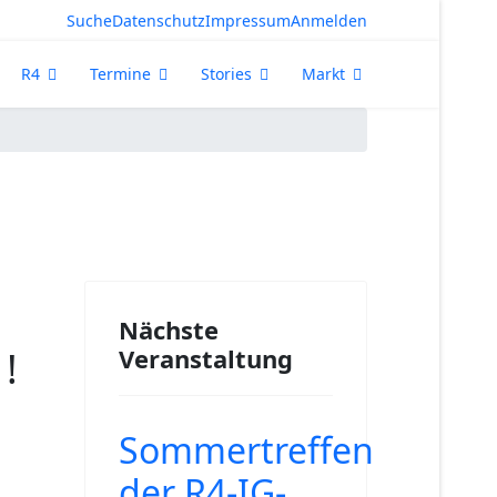
Suche
Datenschutz
Impressum
Anmelden
R4
Termine
Stories
Markt
Nächste
!
Veranstaltung
Sommertreffen
der R4-IG-