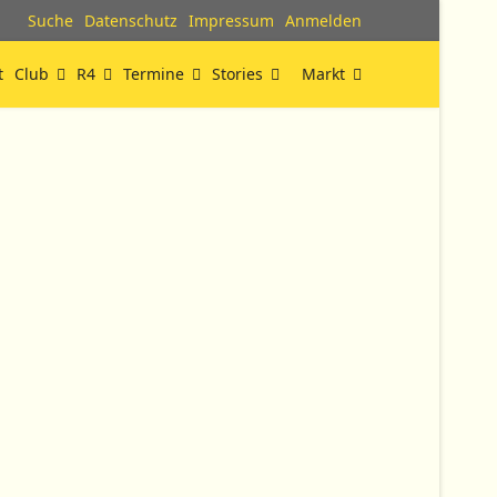
Suche
Datenschutz
Impressum
Anmelden
t
Club
R4
Termine
Stories
Markt