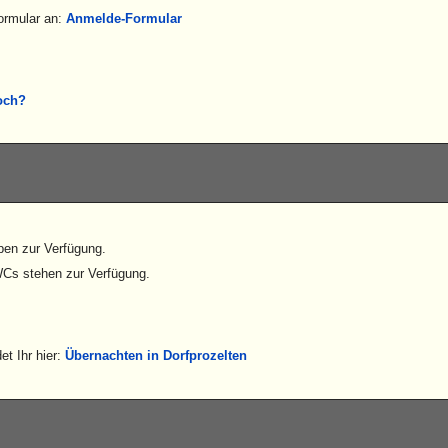
ormular an:
Anmelde-Formular
och?
en zur Verfügung.
WCs stehen zur Verfügung.
t Ihr hier:
Übernachten in Dorfprozelten